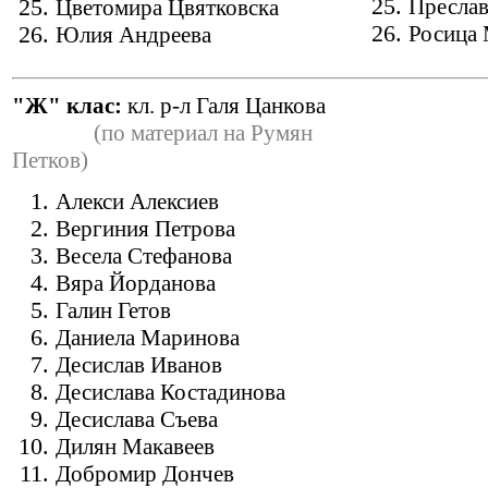
Пресла
Цветомира Цвятковска
Росица 
Юлия Андреева
"Ж" клас:
кл. р-л Галя Цанкова
(по материал на Румян
Петков)
Алекси Алексиев
Вергиния Петрова
Весела Стефанова
Вяра Йорданова
Галин Гетов
Даниела Маринова
Десислав Иванов
Десислава Костадинова
Десислава Съева
Дилян Макавеев
Добромир Дончев