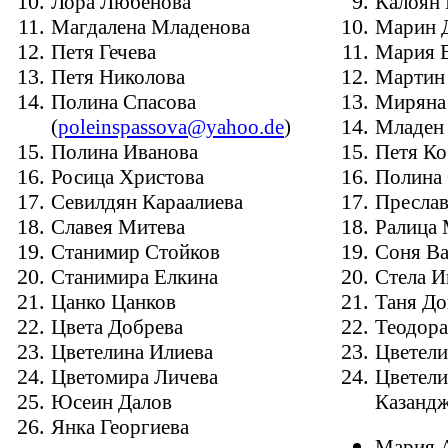
Лора Любенова
Калоян 
Магдалена Младенова
Марин 
Петя Гечева
Мария Е
Петя Николова
Мартин 
Полина Спасова
Миряна
(
poleinspassova@yahoo.de
)
Младен
Полина Иванова
Петя Ко
Росица Христова
Полина 
Севилдян Караалиева
Преслав
Славея Митева
Ралица 
Станимир Стойков
Соня Ва
Станимира Елкина
Стела И
Цанко Цанков
Таня До
Цвета Добрева
Теодора
Цветелина Илиева
Цветели
Цветомира Личева
Цветели
Юсеин Далов
Казанд
Янка Георгиева
Мaрия А