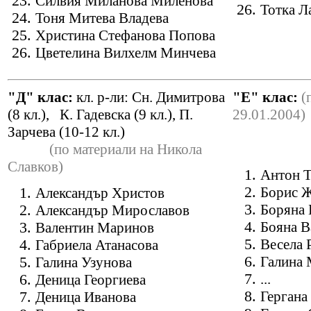
Силвия Миланова Миленова
Тотка Л
Тоня Митева Владева
Христина Стефанова Попова
Цветелина Вилхелм Минчева
"Д" клас:
кл. р-ли: Сн
.
Димитрова
"E" клас:
(
(8 кл.)
,
К
.
Гадевска (9 кл.)
,
П
.
29.01.2004)
Зарчева (10-12 кл.)
(по материали на Никола
Славков)
Антон 
Борис 
Александър Христов
Боряна 
Александър Мирославов
Бояна В
Валентин Маринов
Весела 
Габриела Атанасова
Галина
Галина Узунова
...
Деница Георгиева
Гергана
Деница Иванова