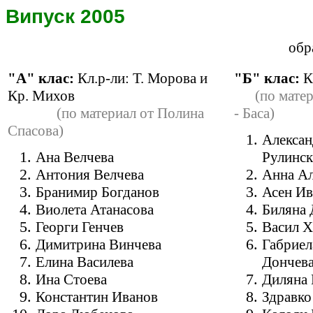
Випуск 2005
обр
"А" клас:
Кл.р-ли: Т. Морова и
"Б" клас:
К
К
р
. Михов
(по мате
(по материал от Полина
- Баса)
Спасова)
Алексан
Ана Велчева
Рулинс
Антония Велчева
Анна Ал
Бранимир Богданов
Асен Ив
Виолета Атанасова
Биляна 
Георги Генчев
Васил Х
Димитрина Винчева
Габриел
Елина Василева
Дончев
Ина Стоева
Диляна 
Константин Иванов
Здравко