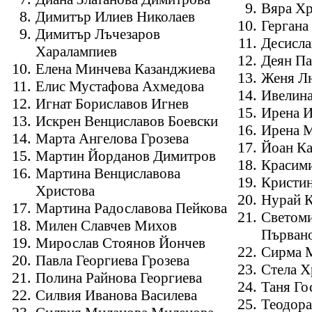
Вяра Хр
Димитър Илиев Николаев
Гергана
Димитър Лъчезаров
Десисла
Харалампиев
Деян Па
Елена Минчева Казанджиева
Женя Л
Елис Мустафова Ахмедова
Ивелина
Игнат Бориславов Игнев
Ирена И
Искрен Венциславов Боевски
Ирена М
Марта Ангелова Грозева
Йоан Ка
Мартин Йорданов Димитров
Красими
Мартина Венциславова
Кристи
Христова
Нурай 
Мартина Радославова Пейкова
Светом
Милен Славчев Михов
Първан
Мирослав Стоянов Йончев
Сирма М
Павла Георгиева Грозева
Стела 
Полина Райнова Георгиева
Таня Го
Силвия Иванова Василева
Теодора