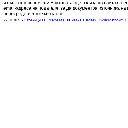
и има отношение към Езиковата, ще излиза на сайта в нес
email-адреса на подателя, за да документра източника н
непосредствените контакти.
22.10.2021
-
Страници за Езиковата Гимназия в Ловеч "Екзарх Йосиф I"