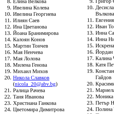
Григор 
Елина Велкова
Десисла
Ивелина Колева
Вълков
Ивелина Георгиева
Евгения
Илиян Саев
Иван То
Ина Цветанова
Инна С
Йоана Бранимирова
Инна Н
Калоян Конов
Искрена
Мартин Тончев
Йордан
Мая Ненчева
Калина 
Мая Лолова
Катя Пе
Милена Генова
Констан
Михаил Михов
Гайдов
Никола Славков
Красим
(
nicola_20@abv.bg
)
Мариел
Ралица Рачева
Моника 
Таня Иванова
Петър Н
Христиана Ганкова
Полина 
Цветомира Димитрова