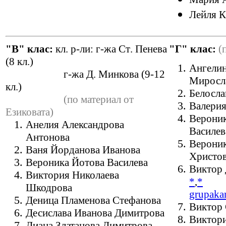
Лейля К
"В" клас:
кл. р-ли:
г-жа Ст
.
Пенева
"Г" клас:
(
(8 кл.)
Ангелин
г-жа Д
.
Минкова (9-12
Миросл
кл.)
Белосла
(по материал от
Валерия
Езиковата)
Вероник
Анелия Александрова
Василев
Антонова
Верони
Ваня Йорданова Иванова
Христо
Вероника Йотова Василева
Виктор
Виктория Николаева
*
,
*
Шкодрова
grupak
Деница Пламенова Стефанова
Виктор 
Десислава Иванова Димитрова
Виктори
Диана Златанова Димитрова