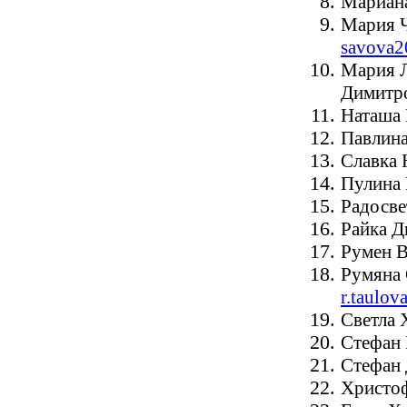
Мариана
Мария 
savova
Мария 
Димитр
Наташа 
Павлина
Славка 
Пулина 
Радосве
Райка Д
Румен В
Румяна 
r.taulo
Светла 
Стефан 
Стефан
Христо