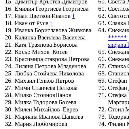
Димитър Кръстев Димитров
Светла 
Емилия Георгиева Георгиева
Светлоз
Иван Цветков Иванов
†
Светосл
Иван от Русе
†
Славка 
Иванка Бориславова Живкова
Снежана
Калинка Василева Василева
*
*
*
**
*
Катя Траянова Борисова
snejana
Косьо Михов
Косев
Снежана
Красимира ставрова Петрова
Снежан
Лиляна Петрова Младенова
Станка 
Любка Стойчева Николова
Станисл
Михаил Генков Пвтров
Стефан
Мими Станчева Петкова
Стефан
Милко СтояновПанов
Стефка
Милка Тодорова Босева
Маргар
Милен Михайлов
Еврев
Стоил 
Мариана Иванова Цанкова
Тодорка
Мария Любомирова
Филип 