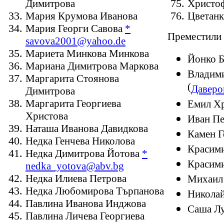
Димитрова
Христо
Мария Крумова Иванова
Цветанк
Мария Георги Савова
*
Преместили 
savova2001@yahoo.de
Мариета Минкова Минкова
Йонко Б
Мариана Димитрова Маркова
Владими
Маргарита Стоянова
(
Даверо
Димитрова
Маргарита Георгиева
Емил Хр
Христова
Иван Пе
Наташа Иванова Давидкова
Камен Г
Недка Генчева Николова
Красим
Недка Димитрова Йотова
*
Красими
nedka_yotova@abv.bg
Недка Илиева Петрова
Михаил
Недка Любомирова Търпанова
Никола
Павлина Иванова Инджова
Саша Л
Павлина Личева Георгиева