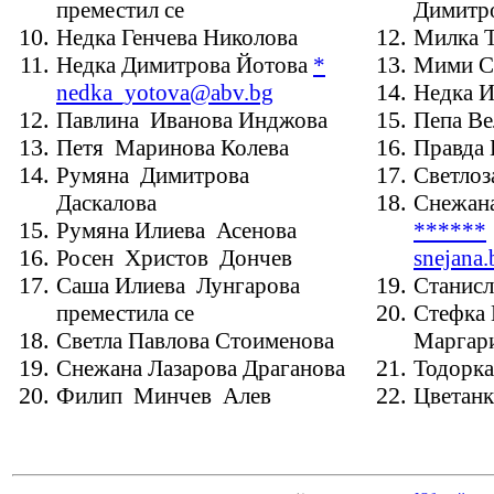
преместил се
Димитр
Недка Генчева Николова
Милка Т
Недка Димитрова Йотова
*
Мими Ст
nedka_yotova@abv.bg
Недка И
Павлина Иванова Инджова
Пепа Ве
Петя Маринова Колева
Правда
Румяна Димитрова
Светлоз
Даскалова
Снежана
Румяна Илиева Асенова
*
*
*
**
*
Росен Христов Дончев
snejana
Саша Илиева Лунгарова
Станисл
преместила се
Стефка
Светла Павлова Стоименова
Маргар
Снежана Лазарова Драганова
Тодорка
Филип Минчев Алев
Цветанк