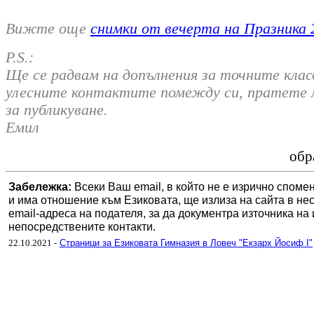
Вижте още
снимки от вечерта на Празника 
P.S.:
Ще се радвам на допълнения за точните клас
улесните контактите помежду си, пратете м
за публикуване.
Емил
обр
Забележка:
Всеки Ваш email, в който не е изрично спомен
и има отношение към Езиковата, ще излиза на сайта в нес
email-адреса на подателя, за да документра източника н
непосредствените контакти.
22.10.2021
-
Страници за Езиковата Гимназия в Ловеч "Екзарх Йосиф I"