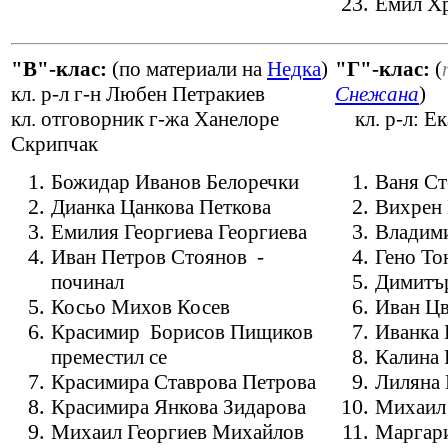
E
мил Хр
"В"-клас:
(по материали на
Недка
)
"Г"-клас:
(
кл. р-л г-н Любен Петракиев
Снежана
)
кл. отговорник г-жа Ханелоре
кл. р-л: Ек
Скрипчак
Божидар Иванов Белоречки
Ваня Ст
Дианка Цанкова Петкова
Вихрен 
Емилия Георгиева Георгиева
Владими
Иван Петров Стоянов -
Гено То
починал
Димитъ
Косьо Михов Косев
Иван Ц
Красимир Борисов Пищиков
Иванка 
преместил се
Калина 
Красимира Ставрова Петрова
Лиляна 
Красимира Янкова Зидарова
Михаил 
Михаил Георгиев Михайлов
Маргари