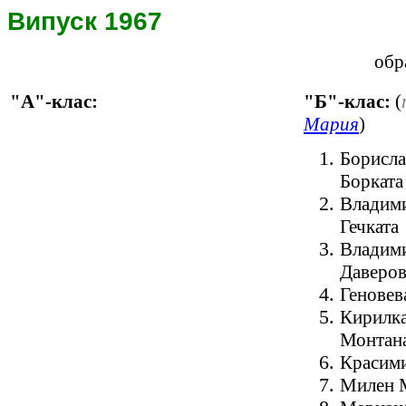
Випуск 1967
обр
"А"-клас:
"Б"-клас:
(
Мария
)
Борисла
Борката
Владими
Гечката
Владими
Даверов
Геновев
Кирилка
Монтан
Красими
Милен 