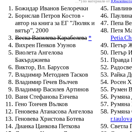
...
*) по материали от
Юбилейнот
Божидар Иванов Белоречки
Павлинк
Борислав Петров Костов -
Паулина
автор на книга за ЕГ ”Люляк и
Пепа Ве
вятър”, 2000
Петя М
Веска Василева Карабелева
*
Petia.C
Вихрен Пенков Узунов
Петър Ж
Виолета Ангелова
Петър И
Бакърджиева
Правда
Виктор, Вл. Барусов
Радосве
Владимир Методиев Тасков
Райка 
Владимир Гечев Вълчев
Росен Х
Владимир Василев Артинов
Румен В
Ваня Стефанова Енчева
Румяна 
Гено Тончев Вълков
Румяна 
Геновева Атанасова Ангелова
Румяна
Геновева Христова Ботева
r.taulo
Дианка Цанкова Петкова
Светла 